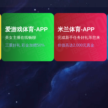
内径、平面、沟槽、斜面等。
控）
下一