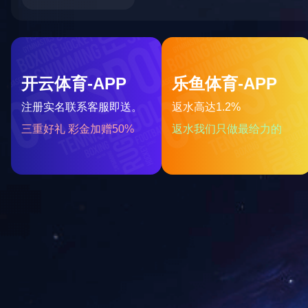
该系列机床可用于加工各种异型、平行砂轮的外径、
上一篇：
SC400、750、900、1100卧式全加工砂轮车床（数