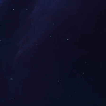
100单...
NH150双锥度碾轮逆流混...
SC400
电话：13805331251 / 18660291081
地址